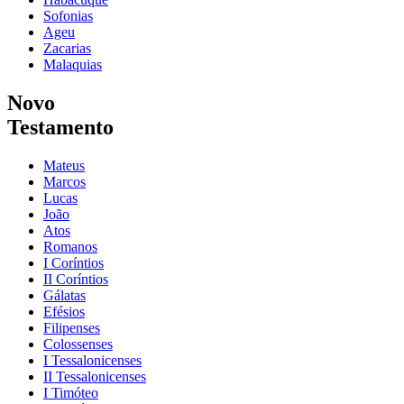
Sofonias
Ageu
Zacarias
Malaquias
Novo
Testamento
Mateus
Marcos
Lucas
João
Atos
Romanos
I Coríntios
II Coríntios
Gálatas
Efésios
Filipenses
Colossenses
I Tessalonicenses
II Tessalonicenses
I Timóteo