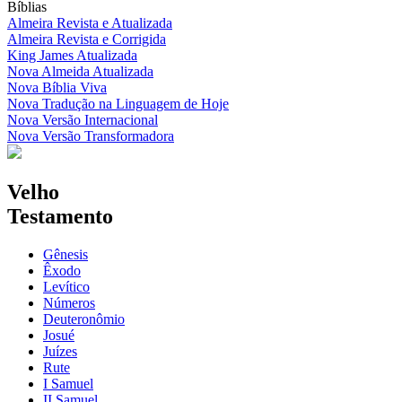
Bíblias
Almeira Revista e Atualizada
Almeira Revista e Corrigida
King James Atualizada
Nova Almeida Atualizada
Nova Bíblia Viva
Nova Tradução na Linguagem de Hoje
Nova Versão Internacional
Nova Versão Transformadora
Velho
Testamento
Gênesis
Êxodo
Levítico
Números
Deuteronômio
Josué
Juízes
Rute
I Samuel
II Samuel