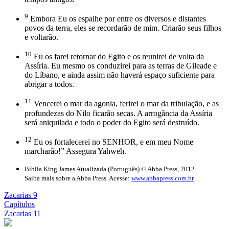
9
Embora Eu os espalhe por entre os diversos e distantes
povos da terra, eles se recordarão de mim. Criarão seus filhos
e voltarão.
10
Eu os farei retornar do Egito e os reunirei de volta da
Assíria. Eu mesmo os conduzirei para as terras de Gileade e
do Líbano, e ainda assim não haverá espaço suficiente para
abrigar a todos.
11
Vencerei o mar da agonia, ferirei o mar da tribulação, e as
profundezas do Nilo ficarão secas. A arrogância da Assíria
será aniquilada e todo o poder do Egito será destruído.
12
Eu os fortalecerei no SENHOR, e em meu Nome
marcharão!” Assegura Yahweh.
Bíblia King James Atualizada (Português) © Abba Press, 2012.
Saiba mais sobre a Abba Press. Acesse:
www.abbapress.com.br
Zacarias 9
Capítulos
Zacarias 11