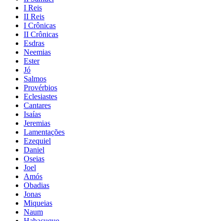
I Reis
II Reis
I Crônicas
II Crônicas
Esdras
Neemias
Ester
Jó
Salmos
Provérbios
Eclesiastes
Cantares
Isaías
Jeremias
Lamentações
Ezequiel
Daniel
Oseias
Joel
Amós
Obadias
Jonas
Miqueias
Naum
Habacuque