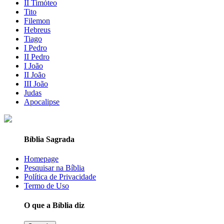
II Timóteo
Tito
Filemon
Hebreus
Tiago
I Pedro
II Pedro
I João
II João
III João
Judas
Apocalipse
Bíblia Sagrada
Homepage
Pesquisar na Bíblia
Política de Privacidade
Termo de Uso
O que a Bíblia diz