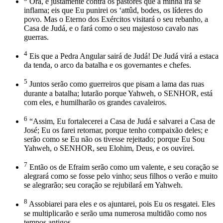
Ora, é justamente contra os pastores que a minha ira se
inflama; eis que Eu punirei os ‘attûd, bodes, os líderes do
povo. Mas o Eterno dos Exércitos visitará o seu rebanho, a
Casa de Judá, e o fará como o seu majestoso cavalo nas
guerras.
4
Eis que a Pedra Angular sairá de Judá! De Judá virá a estaca
da tenda, o arco da batalha e os governantes e chefes.
5
Juntos serão como guerreiros que pisam a lama das ruas
durante a batalha; lutarão porque Yahweh, o SENHOR, está
com eles, e humilharão os grandes cavaleiros.
6
“Assim, Eu fortalecerei a Casa de Judá e salvarei a Casa de
José; Eu os farei retornar, porque tenho compaixão deles; e
serão como se Eu não os tivesse rejeitado; porque Eu Sou
Yahweh, o SENHOR, seu Elohim, Deus, e os ouvirei.
7
Então os de Efraim serão como um valente, e seu coração se
alegrará como se fosse pelo vinho; seus filhos o verão e muito
se alegrarão; seu coração se rejubilará em Yahweh.
8
Assobiarei para eles e os ajuntarei, pois Eu os resgatei. Eles
se multiplicarão e serão uma numerosa multidão como nos
tempos antigos.