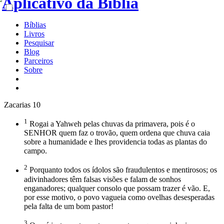
Bíblias
Livros
Pesquisar
Blog
Parceiros
Sobre
Zacarias 10
1
Rogai a Yahweh pelas chuvas da primavera, pois é o
SENHOR quem faz o trovão, quem ordena que chuva caia
sobre a humanidade e lhes providencia todas as plantas do
campo.
2
Porquanto todos os ídolos são fraudulentos e mentirosos; os
adivinhadores têm falsas visões e falam de sonhos
enganadores; qualquer consolo que possam trazer é vão. E,
por esse motivo, o povo vagueia como ovelhas desesperadas
pela falta de um bom pastor!
3