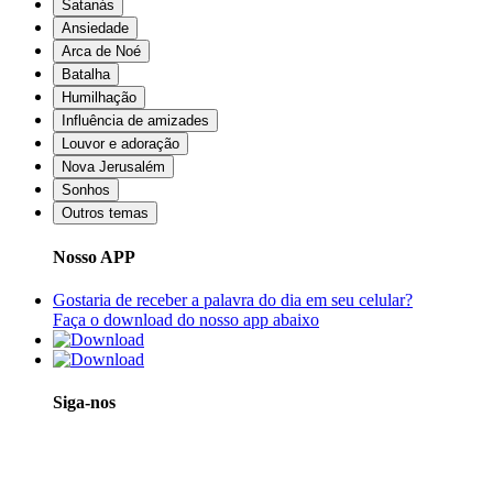
Satanás
Ansiedade
Arca de Noé
Batalha
Humilhação
Influência de amizades
Louvor e adoração
Nova Jerusalém
Sonhos
Outros temas
Nosso APP
Gostaria de receber a palavra do dia em seu celular?
Faça o download do nosso app abaixo
Siga-nos