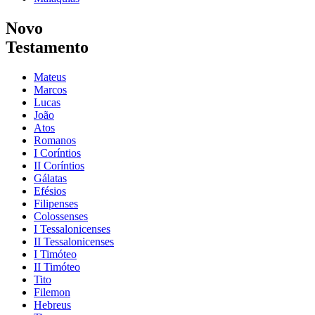
Novo
Testamento
Mateus
Marcos
Lucas
João
Atos
Romanos
I Coríntios
II Coríntios
Gálatas
Efésios
Filipenses
Colossenses
I Tessalonicenses
II Tessalonicenses
I Timóteo
II Timóteo
Tito
Filemon
Hebreus