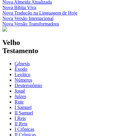
Nova Almeida Atualizada
Nova Bíblia Viva
Nova Tradução na Linguagem de Hoje
Nova Versão Internacional
Nova Versão Transformadora
Velho
Testamento
Gênesis
Êxodo
Levítico
Números
Deuteronômio
Josué
Juízes
Rute
I Samuel
II Samuel
I Reis
II Reis
I Crônicas
II Crônicas