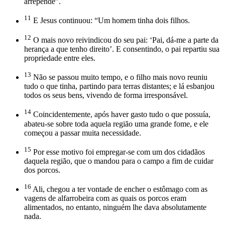
arrepende”.
11
E Jesus continuou: “Um homem tinha dois filhos.
12
O mais novo reivindicou do seu pai: ‘Pai, dá-me a parte da
herança a que tenho direito’. E consentindo, o pai repartiu sua
propriedade entre eles.
13
Não se passou muito tempo, e o filho mais novo reuniu
tudo o que tinha, partindo para terras distantes; e lá esbanjou
todos os seus bens, vivendo de forma irresponsável.
14
Coincidentemente, após haver gasto tudo o que possuía,
abateu-se sobre toda aquela região uma grande fome, e ele
começou a passar muita necessidade.
15
Por esse motivo foi empregar-se com um dos cidadãos
daquela região, que o mandou para o campo a fim de cuidar
dos porcos.
16
Ali, chegou a ter vontade de encher o estômago com as
vagens de alfarrobeira com as quais os porcos eram
alimentados, no entanto, ninguém lhe dava absolutamente
nada.