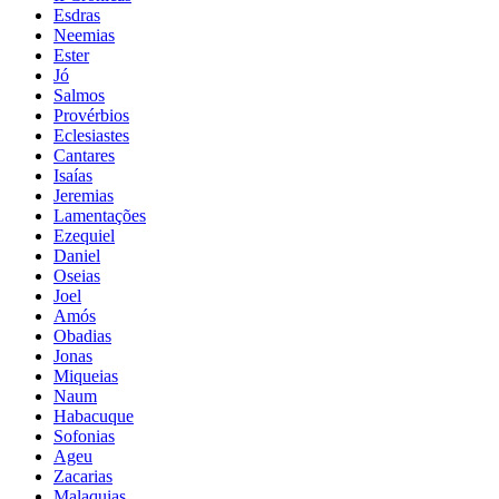
Esdras
Neemias
Ester
Jó
Salmos
Provérbios
Eclesiastes
Cantares
Isaías
Jeremias
Lamentações
Ezequiel
Daniel
Oseias
Joel
Amós
Obadias
Jonas
Miqueias
Naum
Habacuque
Sofonias
Ageu
Zacarias
Malaquias