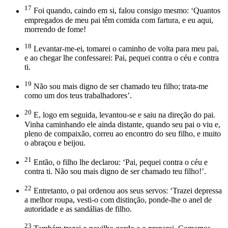
17
Foi quando, caindo em si, falou consigo mesmo: ‘Quantos
empregados de meu pai têm comida com fartura, e eu aqui,
morrendo de fome!
18
Levantar-me-ei, tomarei o caminho de volta para meu pai,
e ao chegar lhe confessarei: Pai, pequei contra o céu e contra
ti.
19
Não sou mais digno de ser chamado teu filho; trata-me
como um dos teus trabalhadores’.
20
E, logo em seguida, levantou-se e saiu na direção do pai.
Vinha caminhando ele ainda distante, quando seu pai o viu e,
pleno de compaixão, correu ao encontro do seu filho, e muito
o abraçou e beijou.
21
Então, o filho lhe declarou: ‘Pai, pequei contra o céu e
contra ti. Não sou mais digno de ser chamado teu filho!’.
22
Entretanto, o pai ordenou aos seus servos: ‘Trazei depressa
a melhor roupa, vesti-o com distinção, ponde-lhe o anel de
autoridade e as sandálias de filho.
23