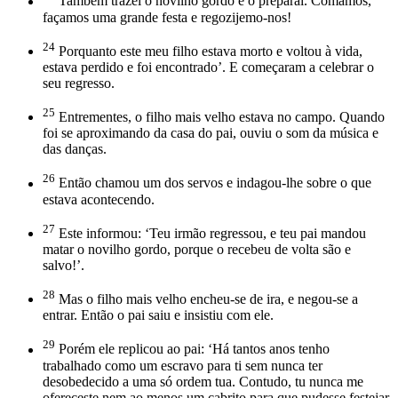
Também trazei o novilho gordo e o preparai. Comamos,
façamos uma grande festa e regozijemo-nos!
24
Porquanto este meu filho estava morto e voltou à vida,
estava perdido e foi encontrado’. E começaram a celebrar o
seu regresso.
25
Entrementes, o filho mais velho estava no campo. Quando
foi se aproximando da casa do pai, ouviu o som da música e
das danças.
26
Então chamou um dos servos e indagou-lhe sobre o que
estava acontecendo.
27
Este informou: ‘Teu irmão regressou, e teu pai mandou
matar o novilho gordo, porque o recebeu de volta são e
salvo!’.
28
Mas o filho mais velho encheu-se de ira, e negou-se a
entrar. Então o pai saiu e insistiu com ele.
29
Porém ele replicou ao pai: ‘Há tantos anos tenho
trabalhado como um escravo para ti sem nunca ter
desobedecido a uma só ordem tua. Contudo, tu nunca me
ofereceste nem ao menos um cabrito para que pudesse festejar