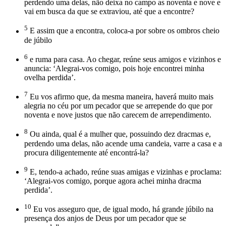
perdendo uma delas, não deixa no campo as noventa e nove e
vai em busca da que se extraviou, até que a encontre?
5
E assim que a encontra, coloca-a por sobre os ombros cheio
de júbilo
6
e ruma para casa. Ao chegar, reúne seus amigos e vizinhos e
anuncia: ‘Alegrai-vos comigo, pois hoje encontrei minha
ovelha perdida’.
7
Eu vos afirmo que, da mesma maneira, haverá muito mais
alegria no céu por um pecador que se arrepende do que por
noventa e nove justos que não carecem de arrependimento.
8
Ou ainda, qual é a mulher que, possuindo dez dracmas e,
perdendo uma delas, não acende uma candeia, varre a casa e a
procura diligentemente até encontrá-la?
9
E, tendo-a achado, reúne suas amigas e vizinhas e proclama:
‘Alegrai-vos comigo, porque agora achei minha dracma
perdida’.
10
Eu vos asseguro que, de igual modo, há grande júbilo na
presença dos anjos de Deus por um pecador que se