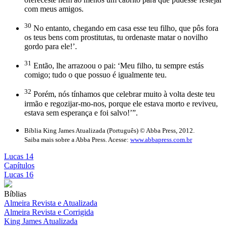
com meus amigos.
30
No entanto, chegando em casa esse teu filho, que pôs fora
os teus bens com prostitutas, tu ordenaste matar o novilho
gordo para ele!’.
31
Então, lhe arrazoou o pai: ‘Meu filho, tu sempre estás
comigo; tudo o que possuo é igualmente teu.
32
Porém, nós tínhamos que celebrar muito à volta deste teu
irmão e regozijar-mo-nos, porque ele estava morto e reviveu,
estava sem esperança e foi salvo!’”.
Bíblia King James Atualizada (Português) © Abba Press, 2012.
Saiba mais sobre a Abba Press. Acesse:
www.abbapress.com.br
Lucas 14
Capítulos
Lucas 16
Bíblias
Almeira Revista e Atualizada
Almeira Revista e Corrigida
King James Atualizada