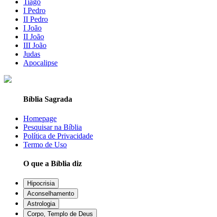
Tiago
I Pedro
II Pedro
I João
II João
III João
Judas
Apocalipse
Bíblia Sagrada
Homepage
Pesquisar na Bíblia
Política de Privacidade
Termo de Uso
O que a Bíblia diz
Hipocrisia
Aconselhamento
Astrologia
Corpo, Templo de Deus