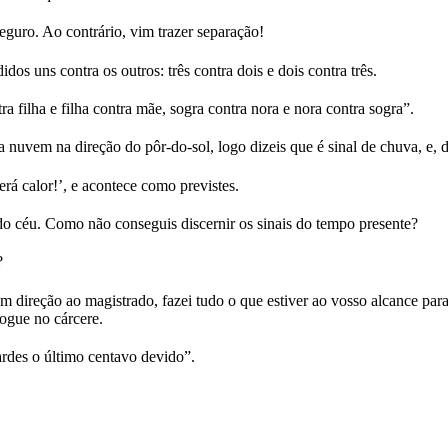
eguro. Ao contrário, vim trazer separação!
os uns contra os outros: três contra dois e dois contra três.
tra filha e filha contra mãe, sogra contra nora e nora contra sogra”.
uvem na direção do pôr-do-sol, logo dizeis que é sinal de chuva, e, de
rá calor!’, e acontece como previstes.
e do céu. Como não conseguis discernir os sinais do tempo presente?
?
reção ao magistrado, fazei tudo o que estiver ao vosso alcance para se
 jogue no cárcere.
rdes o último centavo devido”.