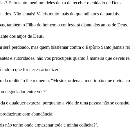
as? Entretanto, nenhum deles deixa de receber o cuidado de Deus.
ontados. Não temais! Valeis muito mais do que milhares de pardais.
oas, também o Filho do homem o confessará diante dos anjos de Deus.
ante dos anjos de Deus.
 será perdoado, mas quem blasfemar contra o Espírito Santo jamais re
tes e autoridades, não vos preocupeis quanto à maneira que deveis re
tudo o que for necessário dizer”.
 da multidão lhe requereu: “Mestre, ordena a meu irmão que divida c
ou negociador entre vós?”
oda e qualquer avareza; porquanto a vida de uma pessoa não se constit
o produziram com abundância.
is não tenho onde armazenar toda a minha colheita?’.