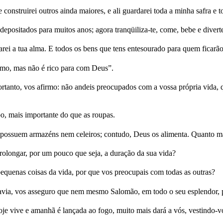
 construirei outros ainda maiores, e ali guardarei toda a minha safra e 
epositados para muitos anos; agora tranqüiliza-te, come, bebe e diverte
rei a tua alma. E todos os bens que tens entesourado para quem ficarão
mo, mas não é rico para com Deus”.
“Portanto, vos afirmo: não andeis preocupados com a vossa própria vid
o, mais importante do que as roupas.
possuem armazéns nem celeiros; contudo, Deus os alimenta. Quanto mai
rolongar, por um pouco que seja, a duração da sua vida?
equenas coisas da vida, por que vos preocupais com todas as outras?
davia, vos asseguro que nem mesmo Salomão, em todo o seu esplendor, 
e vive e amanhã é lançada ao fogo, muito mais dará a vós, vestindo-vo