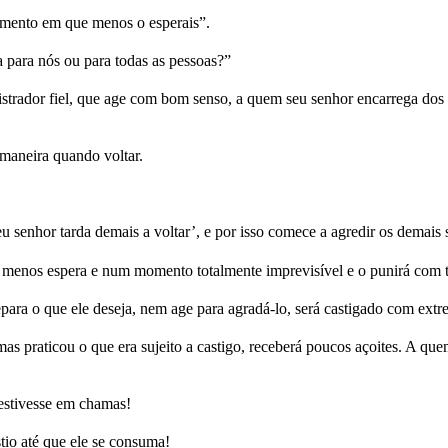
omento em que menos o esperais”.
 para nós ou para todas as pessoas?”
trador fiel, que age com bom senso, a quem seu senhor encarrega dos s
maneira quando voltar.
enhor tarda demais a voltar’, e por isso comece a agredir os demais s
 menos espera e num momento totalmente imprevisível e o punirá com tod
ara o que ele deseja, nem age para agradá-lo, será castigado com extr
 praticou o que era sujeito a castigo, receberá poucos açoites. A quem
 estivesse em chamas!
io até que ele se consuma!