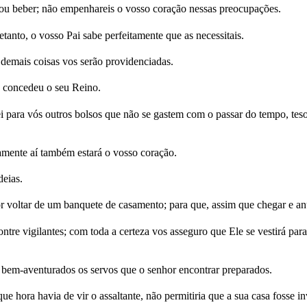
 ou beber; não empenhareis o vosso coração nessas preocupações.
tanto, o vosso Pai sabe perfeitamente que as necessitais.
 demais coisas vos serão providenciadas.
 concedeu o seu Reino.
ei para vós outros bolsos que não se gastem com o passar do tempo, te
tamente aí também estará o vosso coração.
deias.
voltar de um banquete de casamento; para que, assim que chegar e anun
tre vigilantes; com toda a certeza vos asseguro que Ele se vestirá para 
, bem-aventurados os servos que o senhor encontrar preparados.
ue hora havia de vir o assaltante, não permitiria que a sua casa fosse i