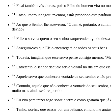
40
Ficai também vós alertas, pois o Filho do homem virá no m
41
Então, Pedro indagou: “Senhor, estás propondo esta parábola
42
Ao que o Senhor lhe asseverou: “Quem é, portanto, o adminis
devido?
43
Feliz o servo a quem o seu senhor surpreender agindo dessa 
44
Asseguro-vos que Ele o encarregará de todos os seus bens.
45
Todavia, imaginai que esse servo pense consigo mesmo: ‘Meu s
46
Entretanto, o senhor daquele servo voltará no dia em que ele
47
Aquele servo que conhece a vontade de seu senhor e não prep
48
Contudo, aquele que não conhece a vontade do seu senhor, mas
muito mais ainda será requerido.
49
Eu vim para trazer fogo sobre a terra e como gostaria que já
50
Tenho, porém, que passar por um batismo; e muito me angust