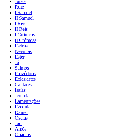
Juízes
Rute
I Samuel
II Samuel
I Reis
II Reis
I Crônicas
II Crônicas
Esdras
Neemias
Ester
Jó
Salmos
Provérbios
Eclesiastes
Cantares
Isaías
Jeremias
Lamentações
Ezequiel
Daniel
Oseias
Joel
Amós
Obadias