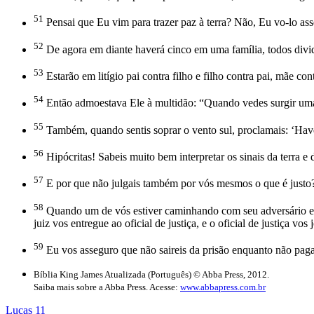
51
Pensai que Eu vim para trazer paz à terra? Não, Eu vo-lo ass
52
De agora em diante haverá cinco em uma família, todos dividid
53
Estarão em litígio pai contra filho e filho contra pai, mãe con
54
Então admoestava Ele à multidão: “Quando vedes surgir uma n
55
Também, quando sentis soprar o vento sul, proclamais: ‘Have
56
Hipócritas! Sabeis muito bem interpretar os sinais da terra 
57
E por que não julgais também por vós mesmos o que é justo
58
Quando um de vós estiver caminhando com seu adversário em di
juiz vos entregue ao oficial de justiça, e o oficial de justiça vos
59
Eu vos asseguro que não saireis da prisão enquanto não paga
Bíblia King James Atualizada (Português) © Abba Press, 2012.
Saiba mais sobre a Abba Press. Acesse:
www.abbapress.com.br
Lucas 11