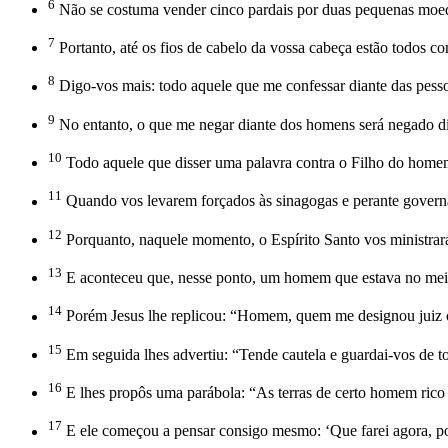
6
Não se costuma vender cinco pardais por duas pequenas moed
7
Portanto, até os fios de cabelo da vossa cabeça estão todos c
8
Digo-vos mais: todo aquele que me confessar diante das pess
9
No entanto, o que me negar diante dos homens será negado di
10
Todo aquele que disser uma palavra contra o Filho do homem
11
Quando vos levarem forçados às sinagogas e perante governan
12
Porquanto, naquele momento, o Espírito Santo vos ministrará 
13
E aconteceu que, nesse ponto, um homem que estava no meio
14
Porém Jesus lhe replicou: “Homem, quem me designou juiz 
15
Em seguida lhes advertiu: “Tende cautela e guardai-vos de t
16
E lhes propôs uma parábola: “As terras de certo homem ric
17
E ele começou a pensar consigo mesmo: ‘Que farei agora, po