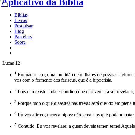
Bíblias
Livros
Pesquisar
Blog
Parceiros
Sobre
Lucas 12
1
Enquanto isso, uma multidão de milhares de pessoas, aglomera
vos com o fermento dos fariseus, que é a hipocrisia.
2
Pois não existe nada escondido que não venha a ser revelado,
3
Porque tudo o que dissestes nas trevas será ouvido em plena lu
4
Eu vos afirmo, meus amigos: não temais os que podem matar o
5
Contudo, Eu vos revelarei a quem deveis temer: temei Aquele q