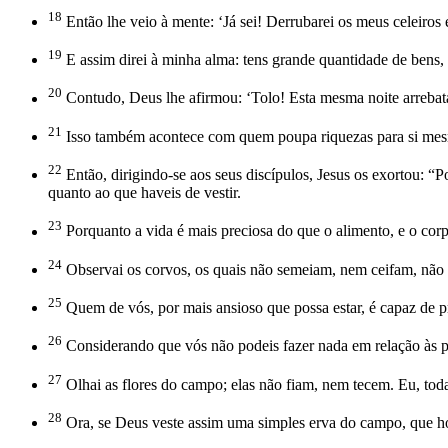
18
Então lhe veio à mente: ‘Já sei! Derrubarei os meus celeiros e
19
E assim direi à minha alma: tens grande quantidade de bens, d
20
Contudo, Deus lhe afirmou: ‘Tolo! Esta mesma noite arrebata
21
Isso também acontece com quem poupa riquezas para si mes
22
Então, dirigindo-se aos seus discípulos, Jesus os exortou: 
quanto ao que haveis de vestir.
23
Porquanto a vida é mais preciosa do que o alimento, e o corp
24
Observai os corvos, os quais não semeiam, nem ceifam, não 
25
Quem de vós, por mais ansioso que possa estar, é capaz de p
26
Considerando que vós não podeis fazer nada em relação às p
27
Olhai as flores do campo; elas não fiam, nem tecem. Eu, to
28
Ora, se Deus veste assim uma simples erva do campo, que hoj