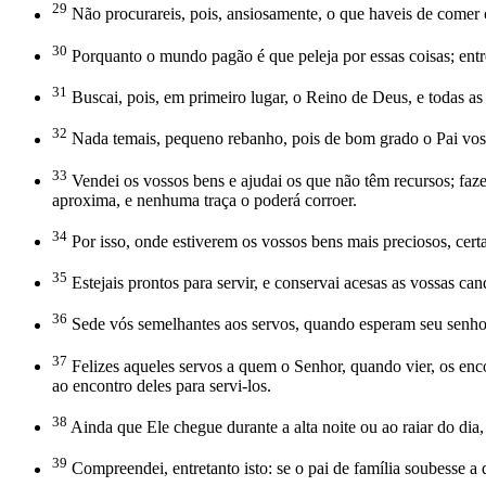
29
Não procurareis, pois, ansiosamente, o que haveis de comer
30
Porquanto o mundo pagão é que peleja por essas coisas; entre
31
Buscai, pois, em primeiro lugar, o Reino de Deus, e todas as
32
Nada temais, pequeno rebanho, pois de bom grado o Pai vos
33
Vendei os vossos bens e ajudai os que não têm recursos; faz
aproxima, e nenhuma traça o poderá corroer.
34
Por isso, onde estiverem os vossos bens mais preciosos, cer
35
Estejais prontos para servir, e conservai acesas as vossas can
36
Sede vós semelhantes aos servos, quando esperam seu senhor 
37
Felizes aqueles servos a quem o Senhor, quando vier, os encon
ao encontro deles para servi-los.
38
Ainda que Ele chegue durante a alta noite ou ao raiar do dia
39
Compreendei, entretanto isto: se o pai de família soubesse a q