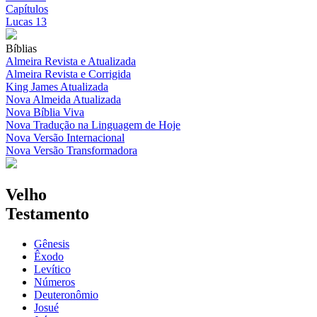
Capítulos
Lucas 13
Bíblias
Almeira Revista e Atualizada
Almeira Revista e Corrigida
King James Atualizada
Nova Almeida Atualizada
Nova Bíblia Viva
Nova Tradução na Linguagem de Hoje
Nova Versão Internacional
Nova Versão Transformadora
Velho
Testamento
Gênesis
Êxodo
Levítico
Números
Deuteronômio
Josué