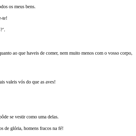
todos os meus bens.
-te!
?’.
a, quanto ao que haveis de comer, nem muito menos com o vosso corpo,
s valeis vós do que as aves!
pôde se vestir como uma delas.
s de glória, homens fracos na fé!