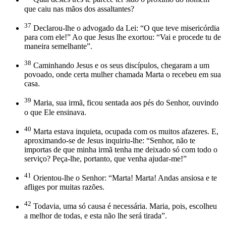
que caiu nas mãos dos assaltantes?
37
Declarou-lhe o advogado da Lei: “O que teve misericórdia
para com ele!” Ao que Jesus lhe exortou: “Vai e procede tu de
maneira semelhante”.
38
Caminhando Jesus e os seus discípulos, chegaram a um
povoado, onde certa mulher chamada Marta o recebeu em sua
casa.
39
Maria, sua irmã, ficou sentada aos pés do Senhor, ouvindo
o que Ele ensinava.
40
Marta estava inquieta, ocupada com os muitos afazeres. E,
aproximando-se de Jesus inquiriu-lhe: “Senhor, não te
importas de que minha irmã tenha me deixado só com todo o
serviço? Peça-lhe, portanto, que venha ajudar-me!”
41
Orientou-lhe o Senhor: “Marta! Marta! Andas ansiosa e te
afliges por muitas razões.
42
Todavia, uma só causa é necessária. Maria, pois, escolheu
a melhor de todas, e esta não lhe será tirada”.