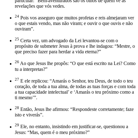
particular: “Bem-aventurados são os olhos de quem vê as
revelações que vós vedes.
24
Pois vos asseguro que muitos profetas e reis almejaram ver
o que estais vendo, mas não viram; e ouvir o que ouvis e não
ouviram”.
25
Certa vez, um advogado da Lei levantou-se com o
propósito de submeter Jesus à prova e lhe indagou: “Mestre, o
que preciso fazer para herdar a vida eterna?”
26
Ao que Jesus lhe propôs: “O que está escrito na Lei? Como
tu a interpretas?”
27
E ele replicou: “Amarás o Senhor, teu Deus, de todo o teu
coração, de toda a tua alma, de todas as tuas forças e com toda
a tua capacidade intelectual’ e ‘Amarás o teu próximo como a
ti mesmo’”.
28
Então, Jesus lhe afirmou: “Respondeste corretamente; faze
isto e viverás”.
29
Ele, no entanto, insistindo em justificar-se, questionou a
Jesus: “Mas, quem é o meu próximo?”