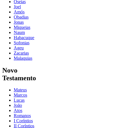
Oseias
Joel
Amós
Obadias
Jonas
Miqueias
Naum
Habacuque
Sofonias
Ageu
Zacarias
Malaquias
Novo
Testamento
Mateus
Marcos
Lucas
João
Atos
Romanos
I Coríntios
II Coríntios