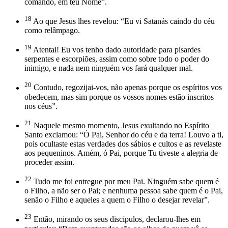
comando, em teu Nome”.
18
Ao que Jesus lhes revelou: “Eu vi Satanás caindo do céu
como relâmpago.
19
Atentai! Eu vos tenho dado autoridade para pisardes
serpentes e escorpiões, assim como sobre todo o poder do
inimigo, e nada nem ninguém vos fará qualquer mal.
20
Contudo, regozijai-vos, não apenas porque os espíritos vos
obedecem, mas sim porque os vossos nomes estão inscritos
nos céus”.
21
Naquele mesmo momento, Jesus exultando no Espírito
Santo exclamou: “Ó Pai, Senhor do céu e da terra! Louvo a ti,
pois ocultaste estas verdades dos sábios e cultos e as revelaste
aos pequeninos. Amém, ó Pai, porque Tu tiveste a alegria de
proceder assim.
22
Tudo me foi entregue por meu Pai. Ninguém sabe quem é
o Filho, a não ser o Pai; e nenhuma pessoa sabe quem é o Pai,
senão o Filho e aqueles a quem o Filho o desejar revelar”.
23
Então, mirando os seus discípulos, declarou-lhes em