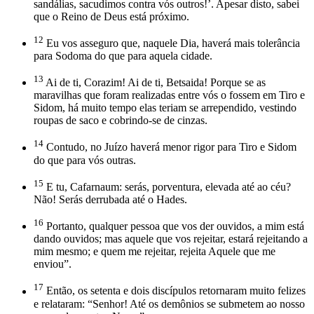
sandálias, sacudimos contra vós outros!’. Apesar disto, sabei
que o Reino de Deus está próximo.
12
Eu vos asseguro que, naquele Dia, haverá mais tolerância
para Sodoma do que para aquela cidade.
13
Ai de ti, Corazim! Ai de ti, Betsaida! Porque se as
maravilhas que foram realizadas entre vós o fossem em Tiro e
Sidom, há muito tempo elas teriam se arrependido, vestindo
roupas de saco e cobrindo-se de cinzas.
14
Contudo, no Juízo haverá menor rigor para Tiro e Sidom
do que para vós outras.
15
E tu, Cafarnaum: serás, porventura, elevada até ao céu?
Não! Serás derrubada até o Hades.
16
Portanto, qualquer pessoa que vos der ouvidos, a mim está
dando ouvidos; mas aquele que vos rejeitar, estará rejeitando a
mim mesmo; e quem me rejeitar, rejeita Aquele que me
enviou”.
17
Então, os setenta e dois discípulos retornaram muito felizes
e relataram: “Senhor! Até os demônios se submetem ao nosso