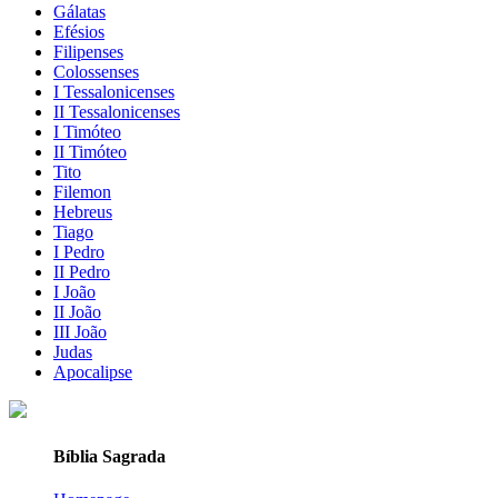
Gálatas
Efésios
Filipenses
Colossenses
I Tessalonicenses
II Tessalonicenses
I Timóteo
II Timóteo
Tito
Filemon
Hebreus
Tiago
I Pedro
II Pedro
I João
II João
III João
Judas
Apocalipse
Bíblia Sagrada