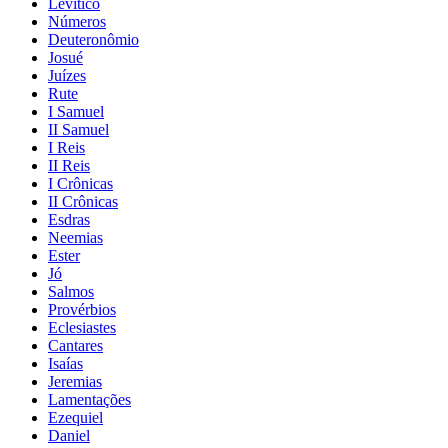
Levítico
Números
Deuteronômio
Josué
Juízes
Rute
I Samuel
II Samuel
I Reis
II Reis
I Crônicas
II Crônicas
Esdras
Neemias
Ester
Jó
Salmos
Provérbios
Eclesiastes
Cantares
Isaías
Jeremias
Lamentações
Ezequiel
Daniel