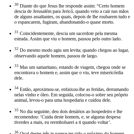
30
Diante do que Jesus lhe responde assim: “Certo homem
descia de Jerusalém para Jericó, quando veio a cair nas mãos
de alguns assaltantes, os quais, depois de lhe roubarem tudo e
o espancarem, fugiram, abandonando-o quase morto.
31
Coincidentemente, descia um sacerdote pela mesma
estrada. Assim que viu o homem, passou pelo outro lado.
32
Do mesmo modo agiu um levita; quando chegou ao lugar,
observando aquele homem, passou de largo.
33
Mas um samaritano, estando de viagem, chegou onde se
encontrava o homem e, assim que o viu, teve misericórdia
dele.
34
Então, aproximou-se, enfaixou-lhe as feridas, derramando
nelas vinho e óleo. Em seguida, colocou-o sobre seu próprio
animal, levou-o para uma hospedaria e cuidou dele.
35
No dia seguinte, deu dois denários ao hospedeiro e lhe
recomendou: ‘Cuida deste homem, e, se alguma despesa
tiverdes a mais, eu reembolsarei a ti quando voltar’.
36
Qual destes três te parece ter sido o próximo do homem