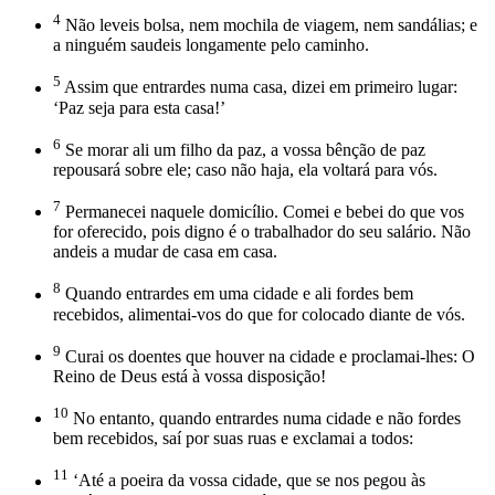
4
Não leveis bolsa, nem mochila de viagem, nem sandálias; e
a ninguém saudeis longamente pelo caminho.
5
Assim que entrardes numa casa, dizei em primeiro lugar:
‘Paz seja para esta casa!’
6
Se morar ali um filho da paz, a vossa bênção de paz
repousará sobre ele; caso não haja, ela voltará para vós.
7
Permanecei naquele domicílio. Comei e bebei do que vos
for oferecido, pois digno é o trabalhador do seu salário. Não
andeis a mudar de casa em casa.
8
Quando entrardes em uma cidade e ali fordes bem
recebidos, alimentai-vos do que for colocado diante de vós.
9
Curai os doentes que houver na cidade e proclamai-lhes: O
Reino de Deus está à vossa disposição!
10
No entanto, quando entrardes numa cidade e não fordes
bem recebidos, saí por suas ruas e exclamai a todos:
11
‘Até a poeira da vossa cidade, que se nos pegou às