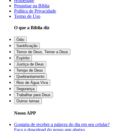
Homepage
Pesquisar na Bíblia
Política de Privacidade
Termo de Uso
O que a Bíblia diz
Ódio
Santificação
Temor de Deus, Temer a Deus
Espírito
Justiça de Deus
Tempo de Deus
Quebrantamento
Rios de Água Viva
Segurança
Trabalhar para Deus
Outros temas
Nosso APP
Gostaria de receber a palavra do dia em seu celular?
Faça o download do nosso app abaixo