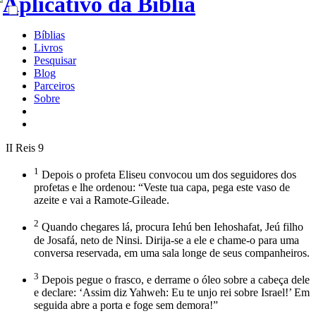
Bíblias
Livros
Pesquisar
Blog
Parceiros
Sobre
II Reis 9
1
Depois o profeta Eliseu convocou um dos seguidores dos
profetas e lhe ordenou: “Veste tua capa, pega este vaso de
azeite e vai a Ramote-Gileade.
2
Quando chegares lá, procura Iehú ben Iehoshafat, Jeú filho
de Josafá, neto de Ninsi. Dirija-se a ele e chame-o para uma
conversa reservada, em uma sala longe de seus companheiros.
3
Depois pegue o frasco, e derrame o óleo sobre a cabeça dele
e declare: ‘Assim diz Yahweh: Eu te unjo rei sobre Israel!’ Em
seguida abre a porta e foge sem demora!”