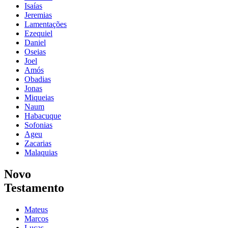
Isaías
Jeremias
Lamentações
Ezequiel
Daniel
Oseias
Joel
Amós
Obadias
Jonas
Miqueias
Naum
Habacuque
Sofonias
Ageu
Zacarias
Malaquias
Novo
Testamento
Mateus
Marcos
Lucas