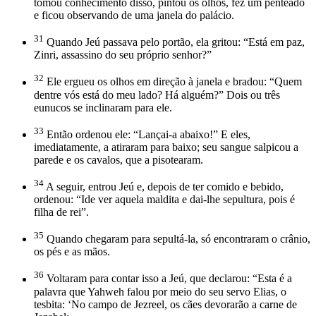
tomou conhecimento disso, pintou os olhos, fez um penteado
e ficou observando de uma janela do palácio.
31
Quando Jeú passava pelo portão, ela gritou: “Está em paz,
Zinri, assassino do seu próprio senhor?”
32
Ele ergueu os olhos em direção à janela e bradou: “Quem
dentre vós está do meu lado? Há alguém?” Dois ou três
eunucos se inclinaram para ele.
33
Então ordenou ele: “Lançai-a abaixo!” E eles,
imediatamente, a atiraram para baixo; seu sangue salpicou a
parede e os cavalos, que a pisotearam.
34
A seguir, entrou Jeú e, depois de ter comido e bebido,
ordenou: “Ide ver aquela maldita e dai-lhe sepultura, pois é
filha de rei”.
35
Quando chegaram para sepultá-la, só encontraram o crânio,
os pés e as mãos.
36
Voltaram para contar isso a Jeú, que declarou: “Esta é a
palavra que Yahweh falou por meio do seu servo Elias, o
tesbita: ‘No campo de Jezreel, os cães devorarão a carne de