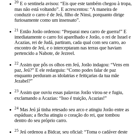
20
E o sentinela avisou: “Eis que este também chegou à tropa,
mas não está voltando”. E acrescentou: “A maneira de
conduzir o carro é de Jeú, filho de Ninsi, porquanto dirige
furiosamente como um insensato”.
21
Então Jorão ordenou: “Preparai meu carro de guerra!” E
imediatamente o carro foi aparelhado e Jorão, o rei de Israel e
Acazias, rei de Judá, partiram, cada qual com seu carro, ao
encontro de Jeú, e o interceptaram nas terras que haviam
pertencido a Nabote, de Jezreel.
22
Assim que pôs os olhos em Jeú, Jorão indagou: “Vens em
paz, Jeú?” E ele redarguiu: “Como podes falar de paz
enquanto perduram as idolatrias e feitiçarias da tua mãe
Jezabel?”
23
Assim que ouviu essas palavras Jorão virou-se e fugiu,
exclamando a Acazias: “Isso é traição, Acazias!”
24
Mas Jeú já tinha retesado seu arco e atingiu Jorão entre as
espáduas; a flecha atingiu o coração do rei, que tombou
dentro do seu próprio carro.
25
Jeú ordenou a Bidcar, seu oficial: “Toma o cadáver deste