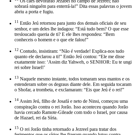
Os cães devorarão Jezabel no campo de Jezreel; não
sobrará ninguém para enterrá-la!” Dita essas palavras o jovem
abriu a porta e fugiu.
11
Então Jeú retornou para junto dos demais oficiais de seu
senhor, e um deles lhe indagou: “Está tudo bem? O que esse
tresloucado queria de ti? E ele lhes respondeu: “Bem
conheceis o homem e o que ele falou!”
12
Contudo, insistiram: “Não é verdade! Explica-nos tudo
quanto ele declarou a ti!” Então Jeú contou: “Ele me disse
exatamente isso: ‘Assim diz Yahweh, o SENHOR: Eu te ungi
rei sobre Israel!’
13
Naquele mesmo instante, todos tomaram seus mantos e os
estenderam sobre os degraus diante dele. Em seguida tocaram
o Shofar, a trombeta, e exclamaram: “Eis que Jeú é o rei!”
14
Assim Jeú, filho de Josafá e neto de Ninsi, começou uma
conspiração contra o rei Jorão. Isso aconteceu quando Jorão
havia cercado Ramote-Gileade com todo o Israel, por causa
de Hazael, rei da Síria.
15
O rei Jorão tinha retornado a Jezreel para tratar dos
ferimentos que os sírios lhe fizeram quando lutou contra