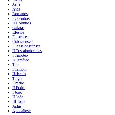
João
Atos
Romanos
I Coríntios
II Coríntios
Gálatas
Efésios
Filipenses
Colossenses
I Tessalonicenses
II Tessalonicenses
I Timóteo
II Timóteo
Tito
Filemon
Hebreus
Tiago
I Pedro
II Pedro
I João
II João
III João
Judas
Apocalipse