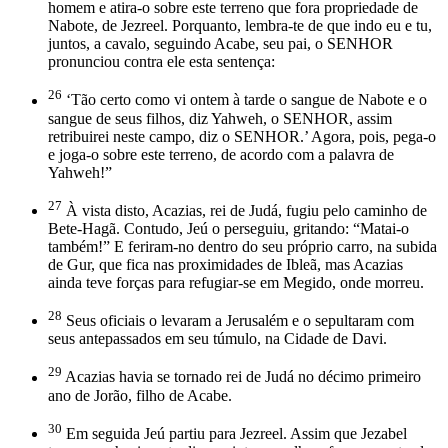
homem e atira-o sobre este terreno que fora propriedade de
Nabote, de Jezreel. Porquanto, lembra-te de que indo eu e tu,
juntos, a cavalo, seguindo Acabe, seu pai, o SENHOR
pronunciou contra ele esta sentença:
26
‘Tão certo como vi ontem à tarde o sangue de Nabote e o
sangue de seus filhos, diz Yahweh, o SENHOR, assim
retribuirei neste campo, diz o SENHOR.’ Agora, pois, pega-o
e joga-o sobre este terreno, de acordo com a palavra de
Yahweh!”
27
À vista disto, Acazias, rei de Judá, fugiu pelo caminho de
Bete-Hagã. Contudo, Jeú o perseguiu, gritando: “Matai-o
também!” E feriram-no dentro do seu próprio carro, na subida
de Gur, que fica nas proximidades de Ibleã, mas Acazias
ainda teve forças para refugiar-se em Megido, onde morreu.
28
Seus oficiais o levaram a Jerusalém e o sepultaram com
seus antepassados em seu túmulo, na Cidade de Davi.
29
Acazias havia se tornado rei de Judá no décimo primeiro
ano de Jorão, filho de Acabe.
30
Em seguida Jeú partiu para Jezreel. Assim que Jezabel