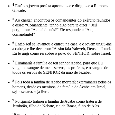
4
Então o jovem profeta aprontou-se e dirigiu-se a Ramote-
Gileade.
5
Ao chegar, encontrou os comandantes do exército reunidos
e disse: “Comandante, tenho algo para te dizer!” Jeú
perguntou: “A qual de nós?” Ele respondeu: “A ti,
comandante!”
6
Então Jeú se levantou e entrou na casa, e o jovem ungiu-lhe
a cabeça e lhe declarou: “Assim fala Yahweh, Deus de Israel.
Eu te ungi como rei sobre o povo do SENHOR, sobre Israel.
7
Eliminarás a família de teu senhor Acabe, para que Eu
vingue o sangue de meus servos, os profetas, e o sangue de
todos os servos do SENHOR da mão de Jezabel.
8
Pois toda a família de Acabe morrerá; exterminarei todos os
homens, desde os meninos, da família de Acabe em Israel,
seja escravo, seja livre.
9
Porquanto tratarei a família de Acabe como tratei a de
Jeroboão, filho de Nebate, e a de Baasa, filho de Aías.
10