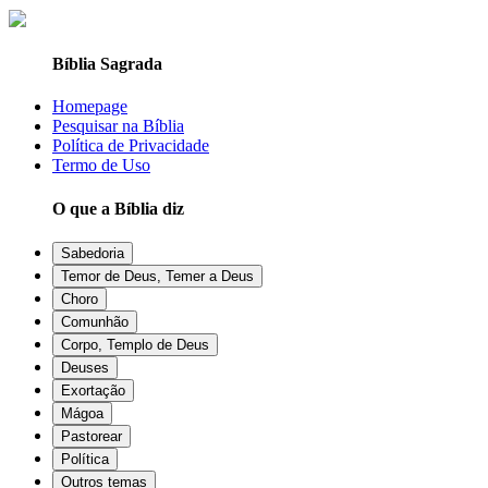
Bíblia Sagrada
Homepage
Pesquisar na Bíblia
Política de Privacidade
Termo de Uso
O que a Bíblia diz
Sabedoria
Temor de Deus, Temer a Deus
Choro
Comunhão
Corpo, Templo de Deus
Deuses
Exortação
Mágoa
Pastorear
Política
Outros temas