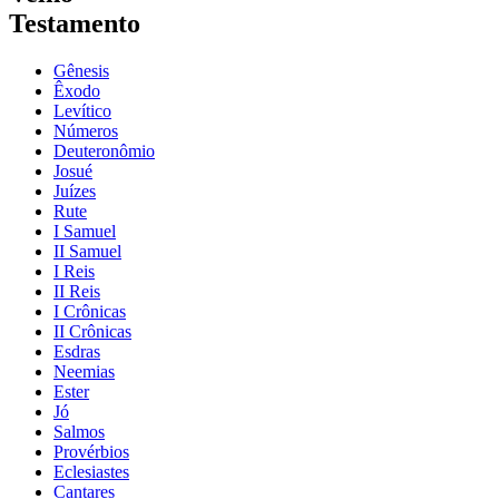
Testamento
Gênesis
Êxodo
Levítico
Números
Deuteronômio
Josué
Juízes
Rute
I Samuel
II Samuel
I Reis
II Reis
I Crônicas
II Crônicas
Esdras
Neemias
Ester
Jó
Salmos
Provérbios
Eclesiastes
Cantares