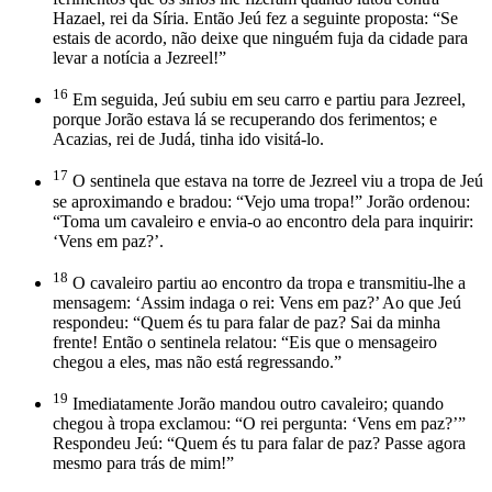
Hazael, rei da Síria. Então Jeú fez a seguinte proposta: “Se
estais de acordo, não deixe que ninguém fuja da cidade para
levar a notícia a Jezreel!”
16
Em seguida, Jeú subiu em seu carro e partiu para Jezreel,
porque Jorão estava lá se recuperando dos ferimentos; e
Acazias, rei de Judá, tinha ido visitá-lo.
17
O sentinela que estava na torre de Jezreel viu a tropa de Jeú
se aproximando e bradou: “Vejo uma tropa!” Jorão ordenou:
“Toma um cavaleiro e envia-o ao encontro dela para inquirir:
‘Vens em paz?’.
18
O cavaleiro partiu ao encontro da tropa e transmitiu-lhe a
mensagem: ‘Assim indaga o rei: Vens em paz?’ Ao que Jeú
respondeu: “Quem és tu para falar de paz? Sai da minha
frente! Então o sentinela relatou: “Eis que o mensageiro
chegou a eles, mas não está regressando.”
19
Imediatamente Jorão mandou outro cavaleiro; quando
chegou à tropa exclamou: “O rei pergunta: ‘Vens em paz?’”
Respondeu Jeú: “Quem és tu para falar de paz? Passe agora
mesmo para trás de mim!”