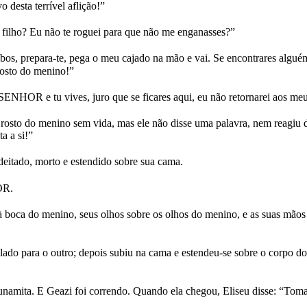
 desta terrível aflição!”
filho? Eu não te roguei para que não me enganasses?”
os, prepara-te, pega o meu cajado na mão e vai. Se encontrares algué
rosto do menino!”
HOR e tu vives, juro que se ficares aqui, eu não retornarei aos meus
rosto do menino sem vida, mas ele não disse uma palavra, nem reagiu d
a a si!”
eitado, morto e estendido sobre sua cama.
OR.
à boca do menino, seus olhos sobre os olhos do menino, e as suas mão
ado para o outro; depois subiu na cama e estendeu-se sobre o corpo do
mita. E Geazi foi correndo. Quando ela chegou, Eliseu disse: “Toma 