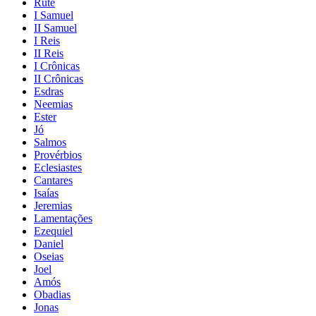
Rute
I Samuel
II Samuel
I Reis
II Reis
I Crônicas
II Crônicas
Esdras
Neemias
Ester
Jó
Salmos
Provérbios
Eclesiastes
Cantares
Isaías
Jeremias
Lamentações
Ezequiel
Daniel
Oseias
Joel
Amós
Obadias
Jonas