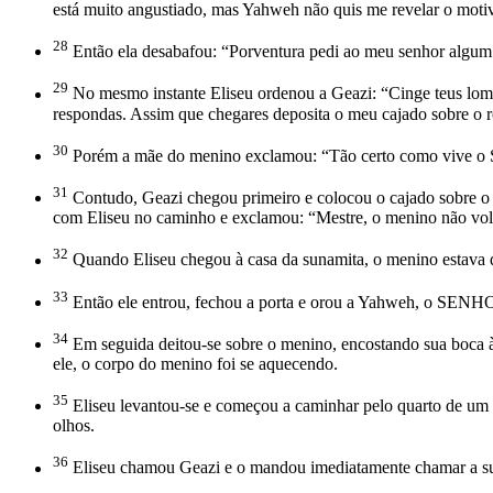
está muito angustiado, mas Yahweh não quis me revelar o motivo
28
Então ela desabafou: “Porventura pedi ao meu senhor algum 
29
No mesmo instante Eliseu ordenou a Geazi: “Cinge teus lomb
respondas. Assim que chegares deposita o meu cajado sobre o 
30
Porém a mãe do menino exclamou: “Tão certo como vive o SEN
31
Contudo, Geazi chegou primeiro e colocou o cajado sobre o 
com Eliseu no caminho e exclamou: “Mestre, o menino não volt
32
Quando Eliseu chegou à casa da sunamita, o menino estava d
33
Então ele entrou, fechou a porta e orou a Yahweh, o SENH
34
Em seguida deitou-se sobre o menino, encostando sua boca 
ele, o corpo do menino foi se aquecendo.
35
Eliseu levantou-se e começou a caminhar pelo quarto de um l
olhos.
36
Eliseu chamou Geazi e o mandou imediatamente chamar a suna