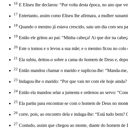
16
E Eliseu lhe declarou: “Por volta desta época, no ano que v
17
Entretanto, assim como Eliseu lhe afirmara, a mulher sunamit
18
Quando o menino já estava crescido, saiu um dia com seu pai
19
Então ele gritou ao pai: “Minha cabeça! Ai que dor na cabe
20
Este o tomou e o levou a sua mãe; e o menino ficou no colo d
21
Ela subiu, deitou-o sobre a cama do homem de Deus e, depois 
22
Então mandou chamar o marido e suplicou-lhe: “Manda-me, 
23
Indagou-lhe o marido: “Por que vais ter com ele hoje ainda?
24
Então ela mandou selar a jumenta e ordenou ao servo: “Con
25
Ela partiu para encontrar-se com o homem de Deus no monte
26
corre, pois, ao encontro dela e indaga-lhe: “Está tudo bem?
27
Contudo, assim que chegou ao monte, diante do homem de De