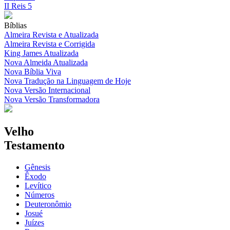
II Reis 5
Bíblias
Almeira Revista e Atualizada
Almeira Revista e Corrigida
King James Atualizada
Nova Almeida Atualizada
Nova Bíblia Viva
Nova Tradução na Linguagem de Hoje
Nova Versão Internacional
Nova Versão Transformadora
Velho
Testamento
Gênesis
Êxodo
Levítico
Números
Deuteronômio
Josué
Juízes