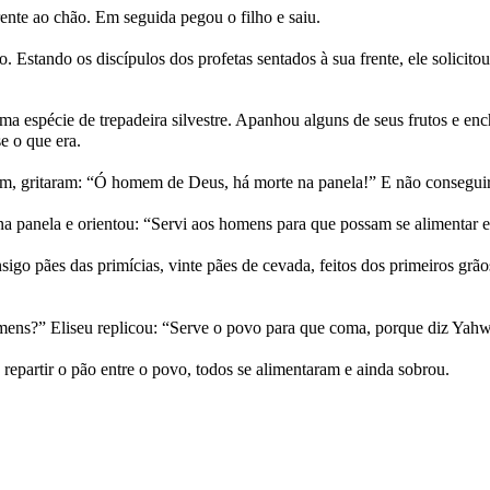
rente ao chão. Em seguida pegou o filho e saiu.
. Estando os discípulos dos profetas sentados à sua frente, ele solicit
 espécie de trepadeira silvestre. Apanhou alguns de seus frutos e en
e o que era.
m, gritaram: “Ó homem de Deus, há morte na panela!” E não consegui
na panela e orientou: “Servi aos homens para que possam se alimentar e
go pães das primícias, vinte pães de cevada, feitos dos primeiros grão
mens?” Eliseu replicou: “Serve o povo para que coma, porque diz Ya
artir o pão entre o povo, todos se alimentaram e ainda sobrou.