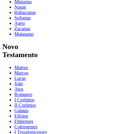
Miqueias
Naum
Habacuque
Sofonias
Ageu
Zacarias
Malaquias
Novo
Testamento
Mateus
Marcos
Lucas
João
Atos
Romanos
I Coríntios
II Coríntios
Gálatas
Efésios
Filipenses
Colossenses
I Tessalonicenses