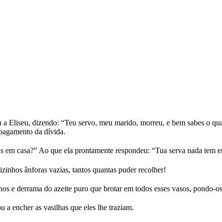
cou a Eliseu, dizendo: “Teu servo, meu marido, morreu, e bem sabes o 
 pagamento da dívida.
ns em casa?” Ao que ela prontamente respondeu: “Tua serva nada tem em
zinhos ânforas vazias, tantos quantas puder recolher!
filhos e derrama do azeite puro que brotar em todos esses vasos, pondo-
 a encher as vasilhas que eles lhe traziam.