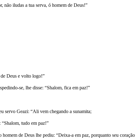
r, não iludas a tua serva, ó homem de Deus!”
de Deus e volto logo!”
pedindo-se, lhe disse: “Shalom, fica em paz!”
eu servo Geazi: “Ali vem chegando a sunamita;
i: “Shalom, tudo em paz!”
 o homem de Deus lhe pediu: “Deixa-a em paz, porquanto seu coração