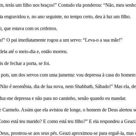
em, terás um filho nos braços!” Contudo ela ponderou: “Não, meu senho
a engravidou e, no ano seguinte, no tempo certo, deu à luz um filho.
, que estava com os ceifeiros.
ça!” O pai imediatamente rogou a um servo: “Leva-o a sua mãe!”
ela até o meio-dia e, então morreu.
de fechar a porta, se foi.
pois, um dos servos com uma jumenta: vou depressa à casa do homem 
 Não é neomênia, dia de lua nova, nem Shabbath, Sábado!” Mas ela, des
duz-me depressa e não para no caminho, senão quando eu mandar.
 Carmelo. Assim que ela avistou de longe, o homem de Deus alertou s
 Como está teu marido? E como está teu filho?” E ela respondeu a Geaz
us, prostrou-se aos seus pés. Geazi aproximou-se para erguê-la, mas