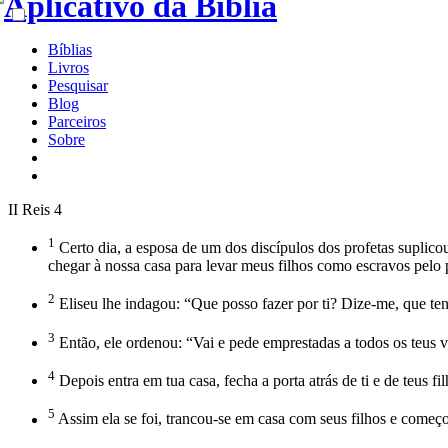
Bíblias
Livros
Pesquisar
Blog
Parceiros
Sobre
II Reis 4
1
Certo dia, a esposa de um dos discípulos dos profetas supli
chegar à nossa casa para levar meus filhos como escravos pelo
2
Eliseu lhe indagou: “Que posso fazer por ti? Dize-me, que te
3
Então, ele ordenou: “Vai e pede emprestadas a todos os teus vi
4
Depois entra em tua casa, fecha a porta atrás de ti e de teus 
5
Assim ela se foi, trancou-se em casa com seus filhos e começou