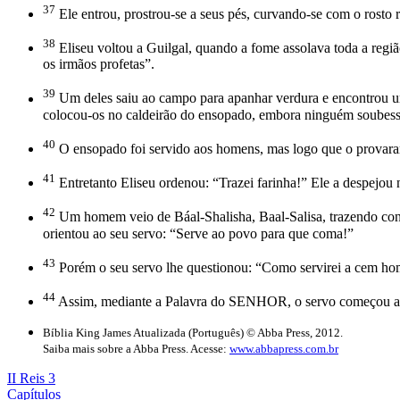
37
Ele entrou, prostrou-se a seus pés, curvando-se com o rosto 
38
Eliseu voltou a Guilgal, quando a fome assolava toda a região
os irmãos profetas”.
39
Um deles saiu ao campo para apanhar verdura e encontrou uma
colocou-os no caldeirão do ensopado, embora ninguém soubess
40
O ensopado foi servido aos homens, mas logo que o provara
41
Entretanto Eliseu ordenou: “Trazei farinha!” Ele a despejou 
42
Um homem veio de Báal-Shalisha, Baal-Salisa, trazendo consi
orientou ao seu servo: “Serve ao povo para que coma!”
43
Porém o seu servo lhe questionou: “Como servirei a cem ho
44
Assim, mediante a Palavra do SENHOR, o servo começou a rep
Bíblia King James Atualizada (Português) © Abba Press, 2012.
Saiba mais sobre a Abba Press. Acesse:
www.abbapress.com.br
II Reis 3
Capítulos