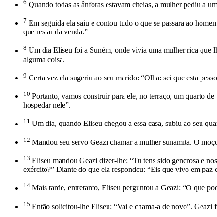
6
Quando todas as ânforas estavam cheias, a mulher pediu a um 
7
Em seguida ela saiu e contou tudo o que se passara ao homem de
que restar da venda.”
8
Um dia Eliseu foi a Suném, onde vivia uma mulher rica que lhe
alguma coisa.
9
Certa vez ela sugeriu ao seu marido: “Olha: sei que esta pes
10
Portanto, vamos construir para ele, no terraço, um quarto d
hospedar nele”.
11
Um dia, quando Eliseu chegou a essa casa, subiu ao seu quar
12
Mandou seu servo Geazi chamar a mulher sunamita. O moço 
13
Eliseu mandou Geazi dizer-lhe: “Tu tens sido generosa e nos 
exército?” Diante do que ela respondeu: “Eis que vivo em paz 
14
Mais tarde, entretanto, Eliseu perguntou a Geazi: “O que po
15
Então solicitou-lhe Eliseu: “Vai e chama-a de novo”. Geazi f