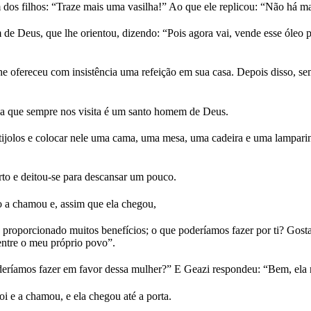
dos filhos: “Traze mais uma vasilha!” Ao que ele replicou: “Não há mai
 Deus, que lhe orientou, dizendo: “Pois agora vai, vende esse óleo pur
 ofereceu com insistência uma refeição em sua casa. Depois disso, sem
soa que sempre nos visita é um santo homem de Deus.
e tijolos e colocar nele uma cama, uma mesa, uma cadeira e uma lampari
to e deitou-se para descansar um pouco.
a chamou e, assim que ela chegou,
proporcionado muitos benefícios; o que poderíamos fazer por ti? Gostar
entre o meu próprio povo”.
deríamos fazer em favor dessa mulher?” E Geazi respondeu: “Bem, ela nã
oi e a chamou, e ela chegou até a porta.