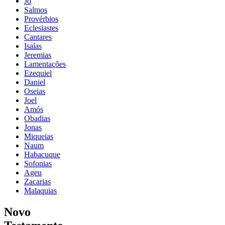
Jó
Salmos
Provérbios
Eclesiastes
Cantares
Isaías
Jeremias
Lamentações
Ezequiel
Daniel
Oseias
Joel
Amós
Obadias
Jonas
Miqueias
Naum
Habacuque
Sofonias
Ageu
Zacarias
Malaquias
Novo