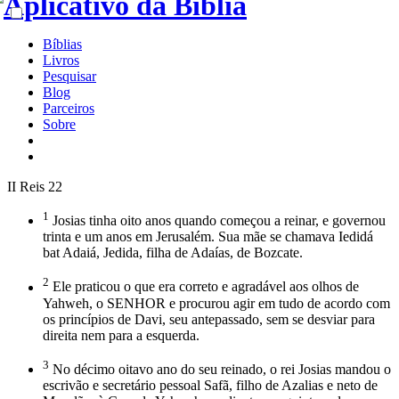
Bíblias
Livros
Pesquisar
Blog
Parceiros
Sobre
II Reis 22
1
Josias tinha oito anos quando começou a reinar, e governou
trinta e um anos em Jerusalém. Sua mãe se chamava Iedidá
bat Adaiá, Jedida, filha de Adaías, de Bozcate.
2
Ele praticou o que era correto e agradável aos olhos de
Yahweh, o SENHOR e procurou agir em tudo de acordo com
os princípios de Davi, seu antepassado, sem se desviar para
direita nem para a esquerda.
3
No décimo oitavo ano do seu reinado, o rei Josias mandou o
escrivão e secretário pessoal Safã, filho de Azalias e neto de