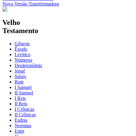
Nova Versão Transformadora
Velho
Testamento
Gênesis
Êxodo
Levítico
Números
Deuteronômio
Josué
Juízes
Rute
I Samuel
II Samuel
I Reis
II Reis
I Crônicas
II Crônicas
Esdras
Neemias
Ester