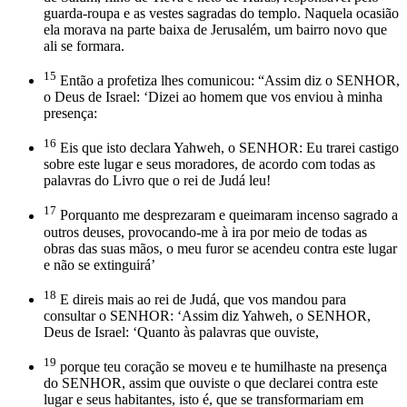
guarda-roupa e as vestes sagradas do templo. Naquela ocasião
ela morava na parte baixa de Jerusalém, um bairro novo que
ali se formara.
15
Então a profetiza lhes comunicou: “Assim diz o SENHOR,
o Deus de Israel: ‘Dizei ao homem que vos enviou à minha
presença:
16
Eis que isto declara Yahweh, o SENHOR: Eu trarei castigo
sobre este lugar e seus moradores, de acordo com todas as
palavras do Livro que o rei de Judá leu!
17
Porquanto me desprezaram e queimaram incenso sagrado a
outros deuses, provocando-me à ira por meio de todas as
obras das suas mãos, o meu furor se acendeu contra este lugar
e não se extinguirá’
18
E direis mais ao rei de Judá, que vos mandou para
consultar o SENHOR: ‘Assim diz Yahweh, o SENHOR,
Deus de Israel: ‘Quanto às palavras que ouviste,
19
porque teu coração se moveu e te humilhaste na presença
do SENHOR, assim que ouviste o que declarei contra este
lugar e seus habitantes, isto é, que se transformariam em