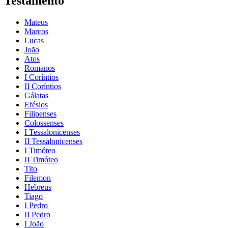
Testamento
Mateus
Marcos
Lucas
João
Atos
Romanos
I Coríntios
II Coríntios
Gálatas
Efésios
Filipenses
Colossenses
I Tessalonicenses
II Tessalonicenses
I Timóteo
II Timóteo
Tito
Filemon
Hebreus
Tiago
I Pedro
II Pedro
I João