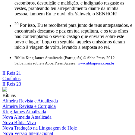
escombros, destruição e maldição, e indignado rasgaste as
vestes, pranteando teu arrependimento diante da minha
pessoa, também Eu te ouvi, diz Yahweh, o SENHOR!
20
Por isso, Eu te recolherei para junto de teus antepassados, e
encontrarás descanso e paz em tua sepultura, e os teus olhos
não contemplarão o severo castigo que enviarei sobre este
povo e lugar.’ Logo em seguida, aqueles emissários deram
início à viagem de volta, levando a resposta ao rei.
Bíblia King James Atualizada (Português) © Abba Press, 2012.
Saiba mais sobre a Abba Press. Acesse:
www.abbapress.com.br
II Reis 21
Capítulos
II Reis 23
Bíblias
Almeira Revista e Atualizada
Almeira Revista e Corrigida
King James Atualizada
Nova Almeida Atualizada
Nova Bíblia Viva
Nova Tradução na Linguagem de Hoje
Nova Versão Internacional