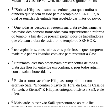
Mesulão, à Casa de Yahweh, mediante a seguinte ordem:
4
“Sobe a Hilquias, o sumo sacerdote, para que confira o
dinheiro que se tem trazido para o templo do SENHOR, o
qual os guardas da entrada têm recebido das mãos do povo;
5
Que todas as pessoas entreguem sua prata exclusivamente
nas mãos dos homens nomeados para supervisionar a reforma
do templo, a fim de que possam pagar todos os trabalhadores
que efetuam a obra de restauro no templo do SENHOR:
6
os carpinteiros, construtores e os pedreiros; e que comprem
madeira e pedras lavradas com arte para restaurar a Casa.
7
Entretanto, eles não precisavam prestar contas de toda a
prata que lhes foi entregue em confiança, pois todos agiam
com absoluta honestidade.
8
Então o sumo sacerdote Hilquias compartilhou com o
escrivão Safã: “Encontrei o Livro da Torá, da Lei, na Casa de
Yahweh, o Eterno!” E Hilquias entregou o Livro a Safã, e ele
o leu.
9
Mais tarde, o escrivão Safã apresentou-se ao rei e lhe