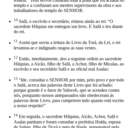
relatou: “Teus servos contaram toda a prata que foi achada no
templo e a confiaram aos mestres supervisores da obra e aos
trabalhadores do templo do SENHOR.
10
Safã, o escrivão e secretário, relatou ainda ao rei: “O
sacerdote Hilquias me entregou um livro. E Safã o leu diante
do rei.
11
Assim que ouviu a leitura do Livro da Torá, da Lei, o rei
levantou-se e indignado rasgou as suas vestes.
12
Então, imediatamente, deu a seguinte ordem ao sacerdote
Hilquias, a Aicão, filho de Safã, a Acbor, filho de Micaías, ao
escrivão e seu secretário Safã e ao oficial real Asaías:
13
“Ide, consultai o SENHOR por mim, pelo povo e por todo
o Judá, acerca das palavras deste Livro que foi achado;
porque grande é o furor de Yahweh, que se acendeu contra
nós, porquanto nossos antepassados não obedeceram às
palavras deste Livro, para cumprirem tudo quanto está escrito
a nosso respeito!”
14
Em seguida, o sacerdote Hilquias, Aicão, Acbor, Safã e
Asaías partiram e foram consultar a profetiza Hulda, esposa
de Salum, filho de Ticvá e neto de Harás, responsável pelo