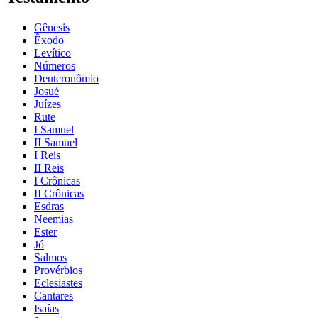
Gênesis
Êxodo
Levítico
Números
Deuteronômio
Josué
Juízes
Rute
I Samuel
II Samuel
I Reis
II Reis
I Crônicas
II Crônicas
Esdras
Neemias
Ester
Jó
Salmos
Provérbios
Eclesiastes
Cantares
Isaías