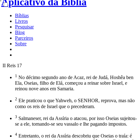
Bíblias
Livros
Pesquisar
Blog
Parceiros
Sobre
II Reis 17
1
No décimo segundo ano de Acaz, rei de Judá, Hoshêa ben
Ela, Oseias, filho de Elá, começou a reinar sobre Israel, e
reinou nove anos em Samaria.
2
Ele praticou o que Yahweh, o SENHOR, reprova, mas não
como os reis de Israel que o precederam.
3
Salmaneser, rei da Assíria o atacou, por isso Oseias sujeitou-
se a ele, tornando-se seu vassalo e lhe pagando impostos.
4
Entretanto, o rei da Assíria descobriu que Oseias o traía: é