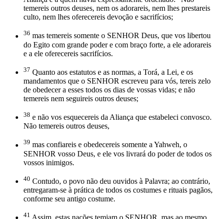
temereis outros deuses, nem os adorareis, nem lhes prestareis
culto, nem lhes oferecereis devoção e sacrifícios;
36
mas temereis somente o SENHOR Deus, que vos libertou
do Egito com grande poder e com braço forte, a ele adorareis
e a ele oferecereis sacrifícios.
37
Quanto aos estatutos e as normas, a Torá, a Lei, e os
mandamentos que o SENHOR escreveu para vós, tereis zelo
de obedecer a esses todos os dias de vossas vidas; e não
temereis nem seguireis outros deuses;
38
e não vos esquecereis da Aliança que estabeleci convosco.
Não temereis outros deuses,
39
mas confiareis e obedecereis somente a Yahweh, o
SENHOR vosso Deus, e ele vos livrará do poder de todos os
vossos inimigos.
40
Contudo, o povo não deu ouvidos à Palavra; ao contrário,
entregaram-se à prática de todos os costumes e rituais pagãos,
conforme seu antigo costume.
41
Assim, estas nações temiam o SENHOR, mas ao mesmo