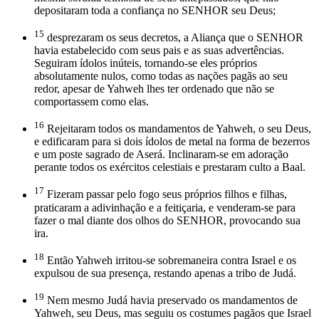
depositaram toda a confiança no SENHOR seu Deus;
15
desprezaram os seus decretos, a Aliança que o SENHOR
havia estabelecido com seus pais e as suas advertências.
Seguiram ídolos inúteis, tornando-se eles próprios
absolutamente nulos, como todas as nações pagãs ao seu
redor, apesar de Yahweh lhes ter ordenado que não se
comportassem como elas.
16
Rejeitaram todos os mandamentos de Yahweh, o seu Deus,
e edificaram para si dois ídolos de metal na forma de bezerros
e um poste sagrado de Aserá. Inclinaram-se em adoração
perante todos os exércitos celestiais e prestaram culto a Baal.
17
Fizeram passar pelo fogo seus próprios filhos e filhas,
praticaram a adivinhação e a feitiçaria, e venderam-se para
fazer o mal diante dos olhos do SENHOR, provocando sua
ira.
18
Então Yahweh irritou-se sobremaneira contra Israel e os
expulsou de sua presença, restando apenas a tribo de Judá.
19
Nem mesmo Judá havia preservado os mandamentos de
Yahweh, seu Deus, mas seguiu os costumes pagãos que Israel