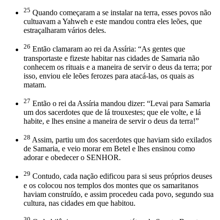
25
Quando começaram a se instalar na terra, esses povos não
cultuavam a Yahweh e este mandou contra eles leões, que
estraçalharam vários deles.
26
Então clamaram ao rei da Assíria: “As gentes que
transportaste e fizeste habitar nas cidades de Samaria não
conhecem os rituais e a maneira de servir o deus da terra; por
isso, enviou ele leões ferozes para atacá-las, os quais as
matam.
27
Então o rei da Assíria mandou dizer: “Levai para Samaria
um dos sacerdotes que de lá trouxestes; que ele volte, e lá
habite, e lhes ensine a maneira de servir o deus da terra!”
28
Assim, partiu um dos sacerdotes que haviam sido exilados
de Samaria, e veio morar em Betel e lhes ensinou como
adorar e obedecer o SENHOR.
29
Contudo, cada nação edificou para si seus próprios deuses
e os colocou nos templos dos montes que os samaritanos
haviam construído, e assim procedeu cada povo, segundo sua
cultura, nas cidades em que habitou.
30