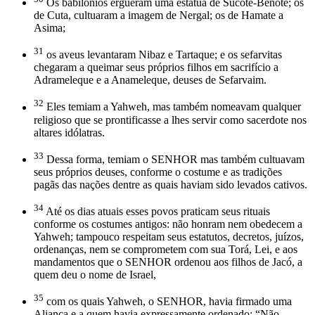
Os babilônios ergueram uma estátua de Sucote-Benote; os
de Cuta, cultuaram a imagem de Nergal; os de Hamate a
Asima;
31
os aveus levantaram Nibaz e Tartaque; e os sefarvitas
chegaram a queimar seus próprios filhos em sacrifício a
Adrameleque e a Anameleque, deuses de Sefarvaim.
32
Eles temiam a Yahweh, mas também nomeavam qualquer
religioso que se prontificasse a lhes servir como sacerdote nos
altares idólatras.
33
Dessa forma, temiam o SENHOR mas também cultuavam
seus próprios deuses, conforme o costume e as tradições
pagãs das nações dentre as quais haviam sido levados cativos.
34
Até os dias atuais esses povos praticam seus rituais
conforme os costumes antigos: não honram nem obedecem a
Yahweh; tampouco respeitam seus estatutos, decretos, juízos,
ordenanças, nem se comprometem com sua Torá, Lei, e aos
mandamentos que o SENHOR ordenou aos filhos de Jacó, a
quem deu o nome de Israel,
35
com os quais Yahweh, o SENHOR, havia firmado uma
Aliança e a quem havia expressamente ordenado: “Não