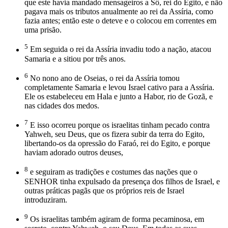
que este havia mandado mensageiros a Sô, rei do Egito, e não
pagava mais os tributos anualmente ao rei da Assíria, como
fazia antes; então este o deteve e o colocou em correntes em
uma prisão.
5
Em seguida o rei da Assíria invadiu todo a nação, atacou
Samaria e a sitiou por três anos.
6
No nono ano de Oseias, o rei da Assíria tomou
completamente Samaria e levou Israel cativo para a Assíria.
Ele os estabeleceu em Hala e junto a Habor, rio de Gozã, e
nas cidades dos medos.
7
E isso ocorreu porque os israelitas tinham pecado contra
Yahweh, seu Deus, que os fizera subir da terra do Egito,
libertando-os da opressão do Faraó, rei do Egito, e porque
haviam adorado outros deuses,
8
e seguiram as tradições e costumes das nações que o
SENHOR tinha expulsado da presença dos filhos de Israel, e
outras práticas pagãs que os próprios reis de Israel
introduziram.
9
Os israelitas também agiram de forma pecaminosa, em