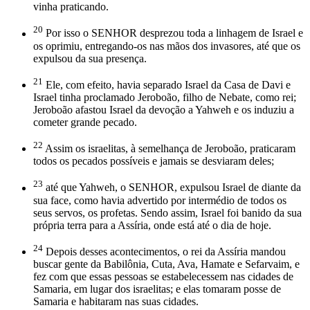
vinha praticando.
20
Por isso o SENHOR desprezou toda a linhagem de Israel e
os oprimiu, entregando-os nas mãos dos invasores, até que os
expulsou da sua presença.
21
Ele, com efeito, havia separado Israel da Casa de Davi e
Israel tinha proclamado Jeroboão, filho de Nebate, como rei;
Jeroboão afastou Israel da devoção a Yahweh e os induziu a
cometer grande pecado.
22
Assim os israelitas, à semelhança de Jeroboão, praticaram
todos os pecados possíveis e jamais se desviaram deles;
23
até que Yahweh, o SENHOR, expulsou Israel de diante da
sua face, como havia advertido por intermédio de todos os
seus servos, os profetas. Sendo assim, Israel foi banido da sua
própria terra para a Assíria, onde está até o dia de hoje.
24
Depois desses acontecimentos, o rei da Assíria mandou
buscar gente da Babilônia, Cuta, Ava, Hamate e Sefarvaim, e
fez com que essas pessoas se estabelecessem nas cidades de
Samaria, em lugar dos israelitas; e elas tomaram posse de
Samaria e habitaram nas suas cidades.