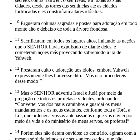
secreto, contra Yahweh, o seu Deus. Em todas as suas
cidades, desde as torres das sentinelas até as cidades
fortificadas eles construíram altares idólatras.
10
Ergueram colunas sagradas e postes para adoração em todo
monte alto e debaixo de toda a árvore frondosa.
11
Sacrificaram em todos os lugares altos, imitando as nações
que o SENHOR havia expulsado de diante deles, e
cometeram ações más provocando sobremodo a ira de
Yahweh.
12
Prestaram culto e adoração aos ídolos, embora Yahweh
expressamente lhes houvesse dito: “Vós não procedereis
desse modo!”
13
Mas o SENHOR advertiu Israel e Judá por meio da
pregação de todos os profetas e videntes, ordenando:
“Convertei-vos dos maus caminhos e guardai os meus
mandamentos e os meus estatutos, conforme toda a Torá, a
Lei, que ordenei a vossos antepassados e que vos enviei por
meio da vida e do ministério de meus servos, os profetas!”
14
Porém eles não deram ouvidos; ao contrário, agiram com a
mesma sórdida teimosia de seus antepassados, que não