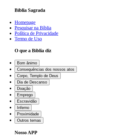
Bíblia Sagrada
Homepage
Pesquisar na Bíblia
Política de Privacidade
Termo de Uso
O que a Bíblia diz
Bom ânimo
Consequências dos nossos atos
Corpo, Templo de Deus
Dia de Descanso
Doação
Emprego
Escravidão
Inferno
Proximidade
Outros temas
Nosso APP