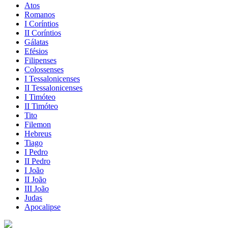
Atos
Romanos
I Coríntios
II Coríntios
Gálatas
Efésios
Filipenses
Colossenses
I Tessalonicenses
II Tessalonicenses
I Timóteo
II Timóteo
Tito
Filemon
Hebreus
Tiago
I Pedro
II Pedro
I João
II João
III João
Judas
Apocalipse