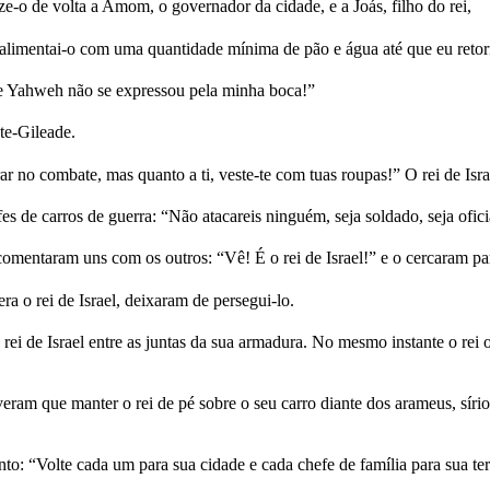
o de volta a Amom, o governador da cidade, e a Joás, filho do rei,
 alimentai-o com uma quantidade mínima de pão e água até que eu retorn
ue Yahweh não se expressou pela minha boca!”
te-Gileade.
rar no combate, mas quanto a ti, veste-te com tuas roupas!” O rei de Isra
fes de carros de guerra: “Não atacareis ninguém, seja soldado, seja ofici
mentaram uns com os outros: “Vê! É o rei de Israel!” e o cercaram para
a o rei de Israel, deixaram de persegui-lo.
rei de Israel entre as juntas da sua armadura. No mesmo instante o rei 
veram que manter o rei de pé sobre o seu carro diante dos arameus, sírio
o: “Volte cada um para sua cidade e cada chefe de família para sua ter