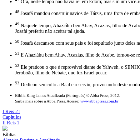
Ora, neste tempo não havia rei em Edom; mas sim um vice-re
48
Josafá mandou construir navios de Társis, uma frota de emb
49
Naquele tempo, Ahaziáhu ben Ahav, Acazias, filho de Acabe, 
Josafá preferiu não aceitar tal ajuda.
50
Josafá descansou com seus pais e foi sepultado junto deles n
51
E Ahaziáhu bem Ahav, Acazias, filho de Acabe, tornou-se rei
52
Ele praticou o que é reprovável diante de Yahweh, o SENHO
Jeroboão, filho de Nebate, que fez Israel pecar.
53
Dedicou seu culto a Baal e o serviu, provocando deste mod
Bíblia King James Atualizada (Português) © Abba Press, 2012.
Saiba mais sobre a Abba Press. Acesse:
www.abbapress.com.br
I Reis 21
Capítulos
II Reis 1
Bíblias