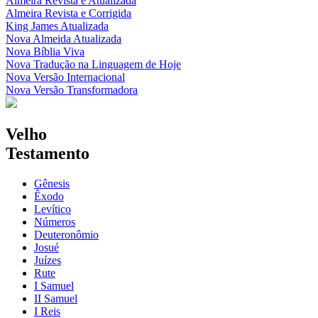
Almeira Revista e Atualizada
Almeira Revista e Corrigida
King James Atualizada
Nova Almeida Atualizada
Nova Bíblia Viva
Nova Tradução na Linguagem de Hoje
Nova Versão Internacional
Nova Versão Transformadora
Velho
Testamento
Gênesis
Êxodo
Levítico
Números
Deuteronômio
Josué
Juízes
Rute
I Samuel
II Samuel
I Reis