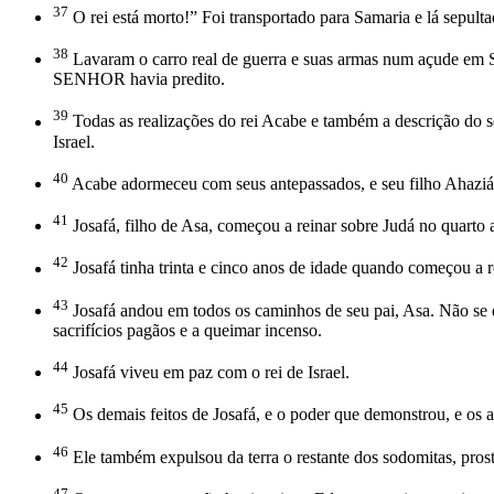
37
O rei está morto!” Foi transportado para Samaria e lá sepulta
38
Lavaram o carro real de guerra e suas armas num açude em S
SENHOR havia predito.
39
Todas as realizações do rei Acabe e também a descrição do se
Israel.
40
Acabe adormeceu com seus antepassados, e seu filho Ahaziáh
41
Josafá, filho de Asa, começou a reinar sobre Judá no quarto 
42
Josafá tinha trinta e cinco anos de idade quando começou a r
43
Josafá andou em todos os caminhos de seu pai, Asa. Não se 
sacrifícios pagãos e a queimar incenso.
44
Josafá viveu em paz com o rei de Israel.
45
Os demais feitos de Josafá, e o poder que demonstrou, e os at
46
Ele também expulsou da terra o restante dos sodomitas, prosti
47