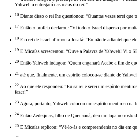
Yahweh a entregará nas mãos do rei!”
16
Diante disso o rei lhe questionou: “Quantas vezes terei qu
17
Então o profeta declarou: “Vi todo o Israel disperso por mui
18
E o rei de Israel afirmou a Josafá: “Eu não te adiantei que e
19
E Micaías acrescentou: “Ouve a Palavra de Yahweh! Vi o SENH
20
Então Yahweh indagou: ‘Quem enganará Acabe a fim de que at
21
até que, finalmente, um espírito colocou-se diante de Yahw
22
Ao que ele respondeu: “Eu sairei e serei um espírito mentir
fazer!”
23
Agora, portanto, Yahweh colocou um espírito mentiroso na bo
24
Então Zedequias, filho de Quenaaná, deu um tapa no rosto de
25
E Micaías replicou: “Vê-lo-ás e compreenderás no dia em que