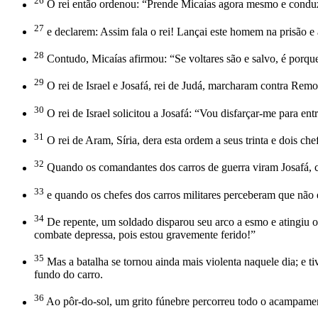
26
O rei então ordenou: “Prende Micaías agora mesmo e conduze-
27
e declarem: Assim fala o rei! Lançai este homem na prisão e
28
Contudo, Micaías afirmou: “Se voltares são e salvo, é porq
29
O rei de Israel e Josafá, rei de Judá, marcharam contra Remo
30
O rei de Israel solicitou a Josafá: “Vou disfarçar-me para ent
31
O rei de Aram, Síria, dera esta ordem a seus trinta e dois che
32
Quando os comandantes dos carros de guerra viram Josafá, co
33
e quando os chefes dos carros militares perceberam que não er
34
De repente, um soldado disparou seu arco a esmo e atingiu o 
combate depressa, pois estou gravemente ferido!”
35
Mas a batalha se tornou ainda mais violenta naquele dia; e ti
fundo do carro.
36
Ao pôr-do-sol, um grito fúnebre percorreu todo o acampament