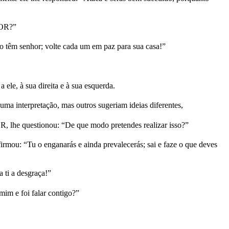
HOR?”
ão têm senhor; volte cada um em paz para sua casa!”
le, à sua direita e à sua esquerda.
a interpretação, mas outros sugeriam ideias diferentes,
, lhe questionou: “De que modo pretendes realizar isso?”
rmou: “Tu o enganarás e ainda prevalecerás; sai e faze o que deves
 ti a desgraça!”
im e foi falar contigo?”