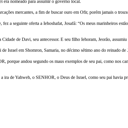
i era nomeado para assumir o governo local.
arcações mercantes, a fim de buscar ouro em Ofir, porém jamais o tro
fez a seguinte oferta a Iehoshafat, Josafá: “Os meus marinheiros estão
a Cidade de Davi, seu antecessor. E seu filho Iehoram, Jeorão, assumiu 
 de Israel em Shomron, Samaria, no décimo sétimo ano do reinado de Jos
R, porque andou segundo os maus exemplos de seu pai, como nos cami
o a ira de Yahweh, o SENHOR, o Deus de Israel, como seu pai havia pr