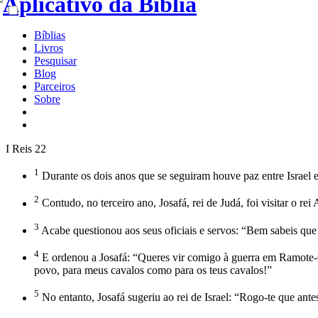
Bíblias
Livros
Pesquisar
Blog
Parceiros
Sobre
I Reis 22
1
Durante os dois anos que se seguiram houve paz entre Israel e
2
Contudo, no terceiro ano, Josafá, rei de Judá, foi visitar o rei 
3
Acabe questionou aos seus oficiais e servos: “Bem sabeis que
4
E ordenou a Josafá: “Queres vir comigo à guerra em Ramote-G
povo, para meus cavalos como para os teus cavalos!”
5
No entanto, Josafá sugeriu ao rei de Israel: “Rogo-te que a