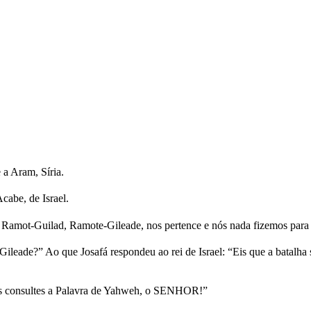
 a Aram, Síria.
Acabe, de Israel.
 Ramot-Guilad, Ramote-Gileade, nos pertence e nós nada fizemos para t
ileade?” Ao que Josafá respondeu ao rei de Israel: “Eis que a batalh
ntes consultes a Palavra de Yahweh, o SENHOR!”