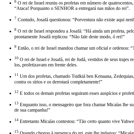
6
O rei de Israel reuniu os profetas em número de quatrocentos
“Ataca! Porquanto o SENHOR a entregará nas mãos do rei”.
7
Contudo, Josafá questionou: “Porventura não existe aqui ne
8
O rei de Israel respondeu a Josafá: “Há ainda um profeta, pel
prontamente Josafá replicou: “Não fale deste modo, ó rei!”
9
Então, o rei de Israel mandou chamar um oficial e ordenou: “T
10
O rei de Israel e Josafá, rei de Judá, vestidos de seus traje
los, profetizavam em frente deles.
11
Um dos profetas, chamado Tsidkiá ben Kenaana, Zedequias, f
contra os sírios e os derrotará completamente!”
12
E todos os demais profetas seguiram esses auspícios e prof
13
Enquanto isso, o mensageiro que fora chamar Micaías lhe suge
de sua campanha!”
14
Entretanto Micaías contestou: “Tão certo quanto vive Yahw
15
Quando chegou à presença do rei, este lhe indagou: “Micaía