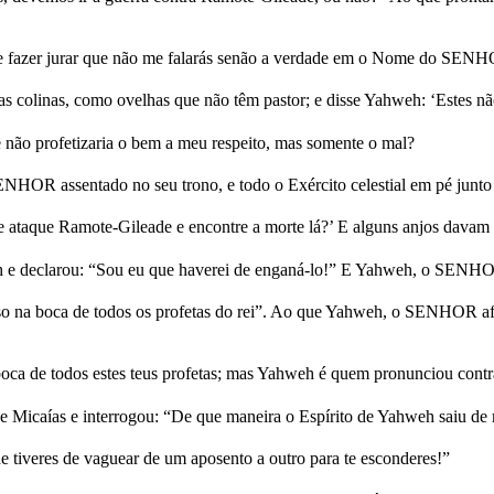
e te fazer jurar que não me falarás senão a verdade em o Nome do SEN
tas colinas, como ovelhas que não têm pastor; e disse Yahweh: ‘Estes n
le não profetizaria o bem a meu respeito, mas somente o mal?
OR assentado no seu trono, e todo o Exército celestial em pé junto a e
aque Ramote-Gileade e encontre a morte lá?’ E alguns anjos davam um
eh e declarou: “Sou eu que haverei de enganá-lo!” E Yahweh, o SENHOR
oso na boca de todos os profetas do rei”. Ao que Yahweh, o SENHOR afi
ca de todos estes teus profetas; mas Yahweh é quem pronunciou contra
 Micaías e interrogou: “De que maneira o Espírito de Yahweh saiu de m
 tiveres de vaguear de um aposento a outro para te esconderes!”