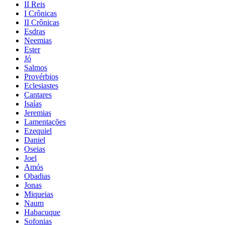
II Reis
I Crônicas
II Crônicas
Esdras
Neemias
Ester
Jó
Salmos
Provérbios
Eclesiastes
Cantares
Isaías
Jeremias
Lamentações
Ezequiel
Daniel
Oseias
Joel
Amós
Obadias
Jonas
Miqueias
Naum
Habacuque
Sofonias