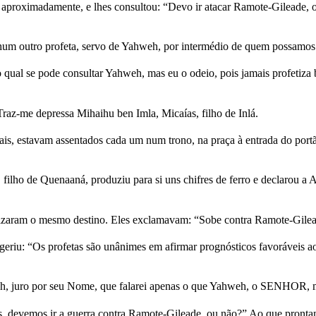
, aproximadamente, e lhes consultou: “Devo ir atacar Ramote-Gileade, 
nhum outro profeta, servo de Yahweh, por intermédio de quem possamo
o qual se pode consultar Yahweh, mas eu o odeio, pois jamais profetiz
raz-me depressa Mihaihu ben Imla, Micaías, filho de Inlá.
s reais, estavam assentados cada um num trono, na praça à entrada do po
ilho de Quenaaná, produziu para si uns chifres de ferro e declarou a
etizaram o mesmo destino. Eles exclamavam: “Sobe contra Ramote-Gile
riu: “Os profetas são unânimes em afirmar prognósticos favoráveis ao re
eh, juro por seu Nome, que falarei apenas o que Yahweh, o SENHOR, 
s, devemos ir a guerra contra Ramote-Gileade, ou não?” Ao que pronta