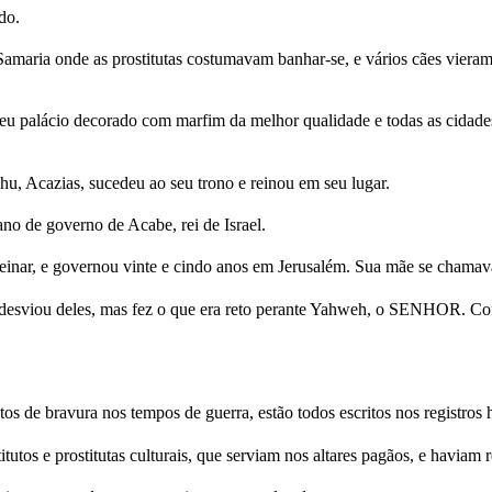
do.
amaria onde as prostitutas costumavam banhar-se, e vários cães vier
u palácio decorado com marfim da melhor qualidade e todas as cidades q
u, Acazias, sucedeu ao seu trono e reinou em seu lugar.
ano de governo de Acabe, rei de Israel.
einar, e governou vinte e cindo anos em Jerusalém. Sua mãe se chamava 
desviou deles, mas fez o que era reto perante Yahweh, o SENHOR. Contu
os de bravura nos tempos de guerra, estão todos escritos nos registros h
tutos e prostitutas culturais, que serviam nos altares pagãos, e haviam 