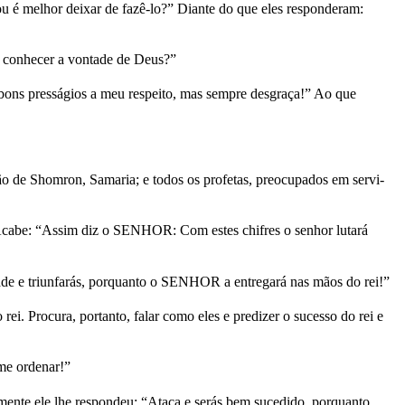
ou é melhor deixar de fazê-lo?” Diante do que eles responderam:
s conhecer a vontade de Deus?”
a bons presságios a meu respeito, mas sempre desgraça!” Ao que
rtão de Shomron, Samaria; e todos os profetas, preocupados em servi-
 Acabe: “Assim diz o SENHOR: Com estes chifres o senhor lutará
ade e triunfarás, porquanto o SENHOR a entregará nas mãos do rei!”
i. Procura, portanto, falar como eles e predizer o sucesso do rei e
me ordenar!”
mente ele lhe respondeu: “Ataca e serás bem sucedido, porquanto