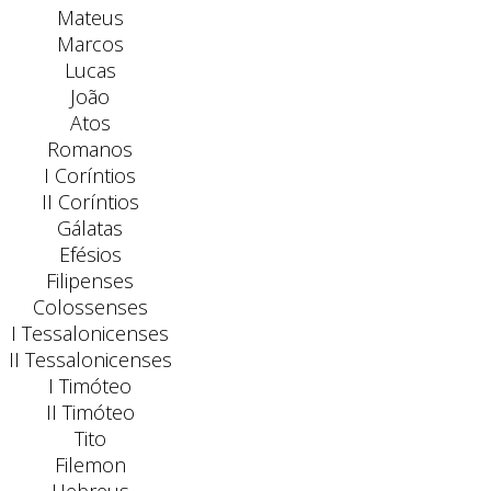
Mateus
Marcos
Lucas
João
Atos
Romanos
I Coríntios
II Coríntios
Gálatas
Efésios
Filipenses
Colossenses
I Tessalonicenses
II Tessalonicenses
I Timóteo
II Timóteo
Tito
Filemon