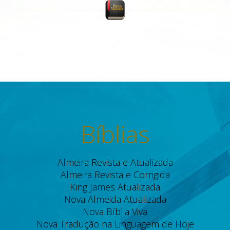
Bíblias
Almeira Revista e Atualizada
Almeira Revista e Corrigida
King James Atualizada
Nova Almeida Atualizada
Nova Bíblia Viva
Nova Tradução na Linguagem de Hoje