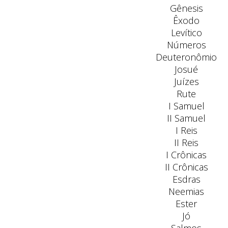
Gênesis
Êxodo
Levítico
Números
Deuteronômio
Josué
Juízes
Rute
I Samuel
II Samuel
I Reis
II Reis
I Crônicas
II Crônicas
Esdras
Neemias
Ester
Jó