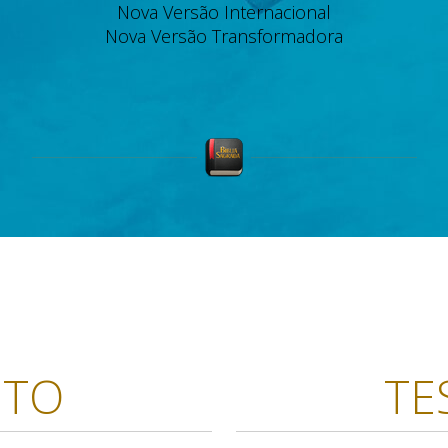
Nova Versão Internacional
Nova Versão Transformadora
NTO
TE