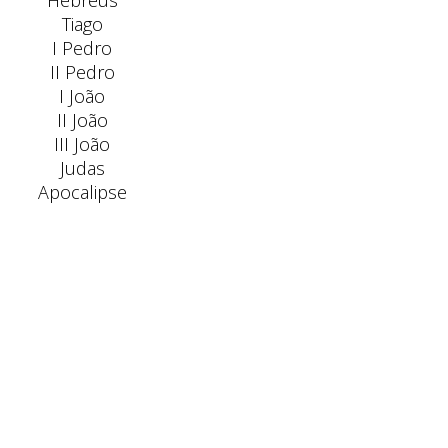
Hebreus
Tiago
I Pedro
II Pedro
I João
II João
III João
Judas
Apocalipse