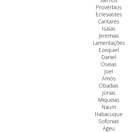
Salmos
Provérbios
Eclesiastes
Cantares
Isaías
Jeremias
Lamentações
Ezequiel
Daniel
Oseias
Joel
Amós
Obadias
Jonas
Miqueias
Naum
Habacuque
Sofonias
Ageu